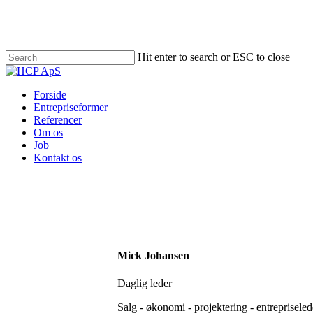
Skip
to
main
content
Hit enter to search or ESC to close
Close
Search
Menu
Forside
Entrepriseformer
Referencer
Om os
Job
Kontakt os
Mick Johansen
Daglig leder
Salg - økonomi - projektering - entrepriseled