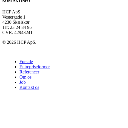
KONTAKTINFO
HCP ApS
Vestergade 1
4230 Skælskør
Tlf: 23 24 84 95
CVR: 42948241
© 2026 HCP ApS.
Close
Forside
Menu
Entrepriseformer
Referencer
Om os
Job
Kontakt os